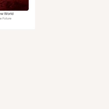
ew World
he Future