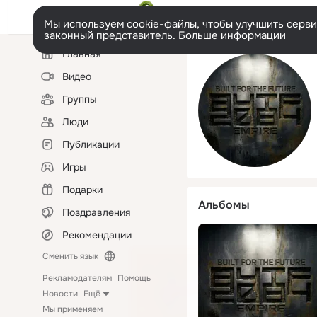
Мы используем cookie-файлы, чтобы улучшить сервис
законный представитель.
Больше информации
Левая
Главная
колонка
Видео
Группы
Люди
Публикации
Игры
Подарки
Альбомы
Поздравления
Рекомендации
Сменить язык
Рекламодателям
Помощь
Новости
Ещё
Мы применяем