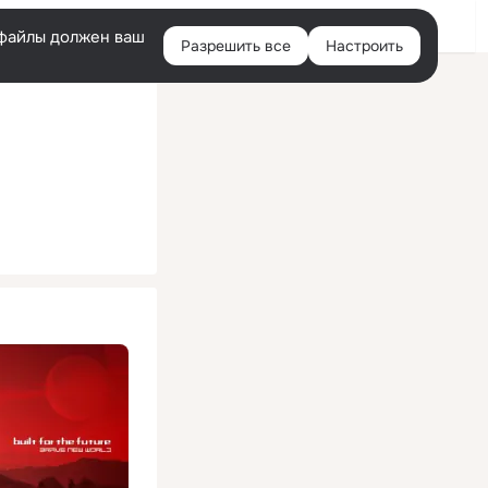
Помощь
Войти
й
e-файлы должен ваш
Разрешить все
Настроить
Правая
колонка