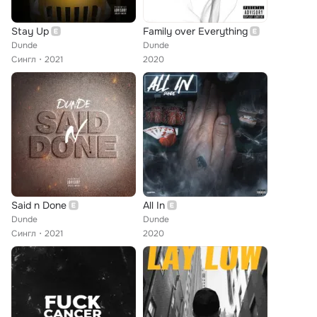
Stay Up
Family over Everything
Dunde
Dunde
Сингл
2021
2020
Said n Done
All In
Dunde
Dunde
Сингл
2021
2020