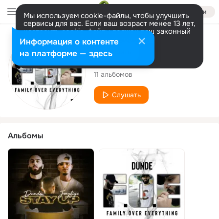
Войти
Мы используем cookie-файлы, чтобы улучшить
сервисы для вас. Если ваш возраст менее 13 лет,
настроить cookie-файлы должен ваш законный
представитель.
Больше информации
Исполнитель
Информация о контенте
Разрешить все
Настроить
на платформе — здесь
Dunde
11 альбомов
Слушать
Альбомы