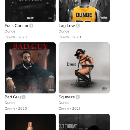
Fuck Cancer
Lay Low
Dunde
Dunde
Сингл
2023
Сингл
2020
Bad Guy
Squeeze
Dunde
Dunde
Сингл
2020
Сингл
2021