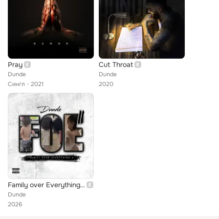
Pray
Cut Throat
Dunde
Dunde
Сингл
2021
2020
Family over Everything 2
Dunde
2026