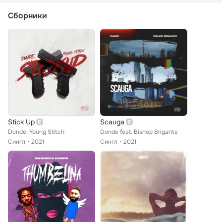
Сборники
Stick Up
Scauga
Dunde, Young Stitch
Dunde feat. Bishop Brigante
Сингл
2021
Сингл
2021