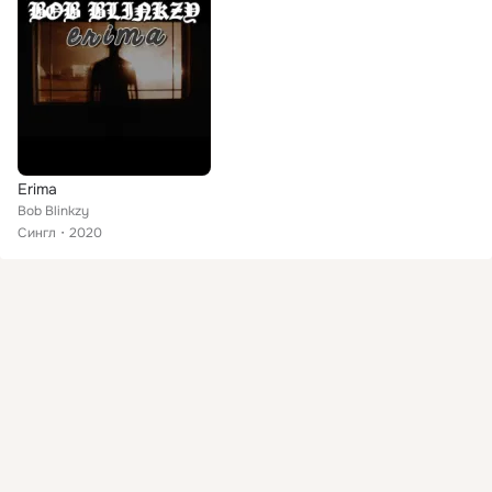
Erima
Bob Blinkzy
Сингл
2020