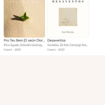
Pro Teu Bem (O seün Olorun mi)
Desaventos
Rico Ayade, Estevão Queiroga, Marcos Almeida feat. anaju, Barroso Eus, Bhezão, Eddu Porto, Felipe Câmara, Fernando Malt, Gon, Gu...
Sonekka, Zé Edu Camargo feat. Bhezão
Сингл
2021
Сингл
2021