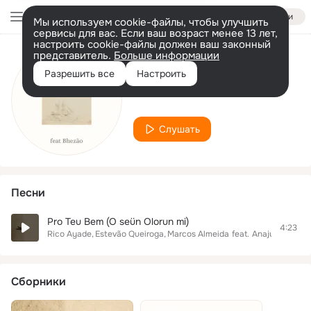
Войти
Мы используем cookie-файлы, чтобы улучшить
сервисы для вас. Если ваш возраст менее 13 лет,
настроить cookie-файлы должен ваш законный
представитель.
Больше информации
Исполнитель
Разрешить все
Настроить
Bhezão
Слушать
Песни
Pro Teu Bem (O seün Olorun mi)
4:23
Rico Ayade
Estevão Queiroga
Marcos Almeida
feat.
Anaju
Barroso 
Сборники