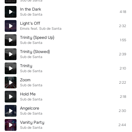
Sub de Santa
In the Dark
4:18
Sub de Santa
Light's Off
2:32
Emvis
feat.
Sub de Santa
Trinity (Speed Up)
1:55
Sub de Santa
Trinity (Slowed)
2:39
Sub de Santa
Trinity
2:10
Sub de Santa
Zoom
2:22
Sub de Santa
Hold Me
2:18
Sub de Santa
Angelcore
2:30
Sub de Santa
Vanity Party
2:44
Sub de Santa