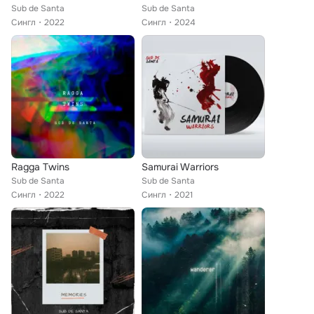
Sub de Santa
Sub de Santa
Сингл
2022
Сингл
2024
Ragga Twins
Samurai Warriors
Sub de Santa
Sub de Santa
Сингл
2022
Сингл
2021