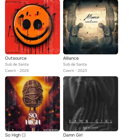
Outsource
Alliance
Sub de Santa
Sub de Santa
Сингл
2025
Сингл
2023
So High
Damn Girl