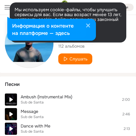
Войти
Мы используем cookie-файлы, чтобы улучшить
сервисы для вас. Если ваш возраст менее 13 лет,
настроить cookie-файлы должен ваш законный
представитель.
Больше информации
Исполнитель
Информация о контенте
Разрешить все
Настроить
на платформе — здесь
Sub de Santa
112 альбомов
Слушать
Песни
Ambush (Instrumental Mix)
2:00
Sub de Santa
Message
2:46
Sub de Santa
Dance with Me
2:13
Sub de Santa