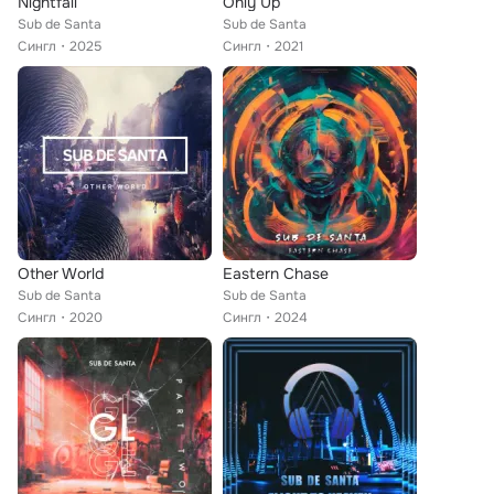
Nightfall
Only Up
Sub de Santa
Sub de Santa
Сингл
2025
Сингл
2021
Other World
Eastern Chase
Sub de Santa
Sub de Santa
Сингл
2020
Сингл
2024