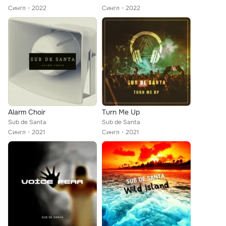
Сингл
2022
Сингл
2022
Alarm Choir
Turn Me Up
Sub de Santa
Sub de Santa
Сингл
2021
Сингл
2021