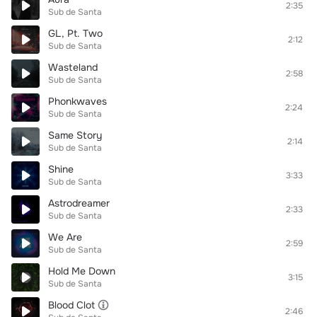
2:35
Sub de Santa
GL, Pt. Two
2:12
Sub de Santa
Wasteland
2:58
Sub de Santa
Phonkwaves
2:24
Sub de Santa
Same Story
2:14
Sub de Santa
Shine
3:33
Sub de Santa
Astrodreamer
2:33
Sub de Santa
We Are
2:59
Sub de Santa
Hold Me Down
3:15
Sub de Santa
Blood Clot
2:46