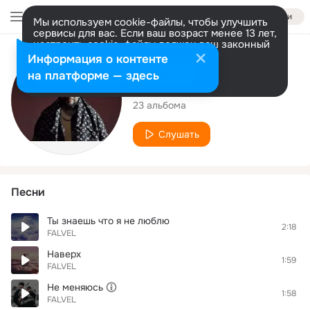
Войти
Мы используем cookie-файлы, чтобы улучшить
сервисы для вас. Если ваш возраст менее 13 лет,
настроить cookie-файлы должен ваш законный
представитель.
Больше информации
Исполнитель
Информация о контенте
Разрешить все
Настроить
на платформе — здесь
FALVEL
23 альбома
Слушать
Песни
Ты знаешь что я не люблю
2:18
FALVEL
Наверх
1:59
FALVEL
Не меняюсь
1:58
FALVEL