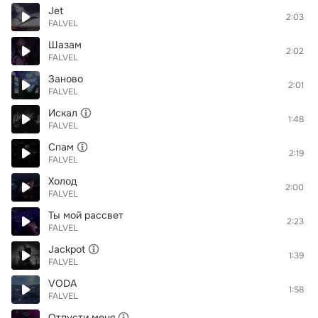
Jet
2:03
FALVEL
Шазам
2:02
FALVEL
Заново
2:01
FALVEL
Искал
1:48
FALVEL
Спам
2:19
FALVEL
Холод
2:00
FALVEL
Ты мой рассвет
2:23
FALVEL
Jackpot
1:39
FALVEL
VODA
1:58
FALVEL
Отпусти меня