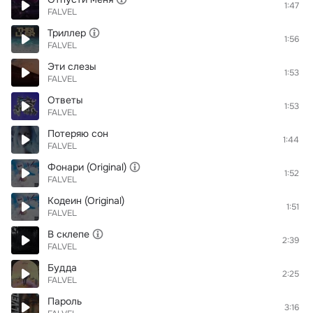
1:47
FALVEL
Триллер
1:56
FALVEL
Эти слезы
1:53
FALVEL
Ответы
1:53
FALVEL
Потеряю сон
1:44
FALVEL
Фонари (Original)
1:52
FALVEL
Кодеин (Original)
1:51
FALVEL
В склепе
2:39
FALVEL
Будда
2:25
FALVEL
Пароль
3:16