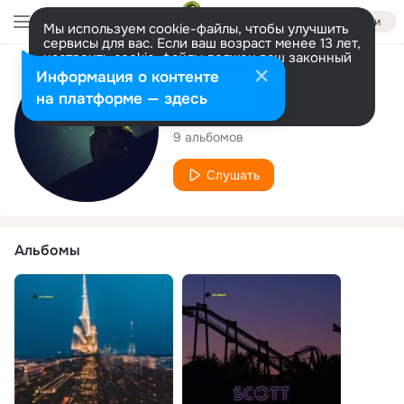
Войти
Мы используем cookie-файлы, чтобы улучшить
сервисы для вас. Если ваш возраст менее 13 лет,
настроить cookie-файлы должен ваш законный
представитель.
Больше информации
Исполнитель
Информация о контенте
Разрешить все
Настроить
на платформе — здесь
Vitu Lovell
9 альбомов
Слушать
Альбомы