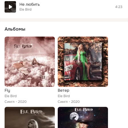
Не любить
4:23
Ele Bird
Альбомы
Fly
Ветер
Ele Bird
Ele Bird
Сингл
2020
Сингл
2020