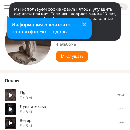
Войти
Мы используем cookie-файлы, чтобы улучшить
сервисы для вас. Если ваш возраст менее 13 лет,
настроить cookie-файлы должен ваш законный
представитель.
Больше информации
Исполнитель
Информация о контенте
Разрешить все
Настроить
на платформе — здесь
Ele Bird
4 альбома
Слушать
Песни
Fly
2:54
Ele Bird
Луна и кошка
3:33
Ele Bird
Ветер
3:55
Ele Bird