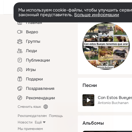
Мы используем cookie-файлы, чтобы улучшить сервис
законный представитель.
Больше информации
Левая
Главная
колонка
Видео
Группы
Люди
Публикации
Игры
Подарки
Песни
Поздравления
Con Estos Bueye
Рекомендации
Antonio Buchanan
Сменить язык
Рекламодателям
Помощь
Новости
Ещё
Альбомы
Мы применяем