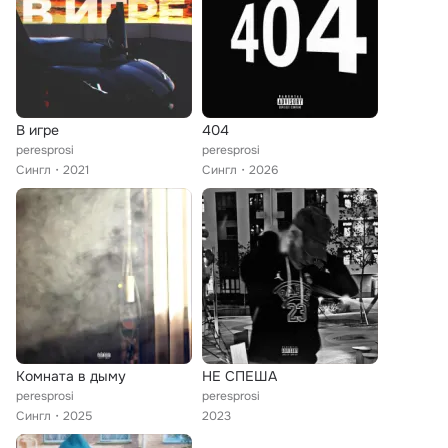
В игре
404
peresprosi
peresprosi
Сингл
2021
Сингл
2026
Комната в дыму
НЕ СПЕША
peresprosi
peresprosi
Сингл
2025
2023