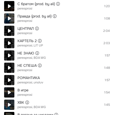
С братом (prod. by ali)
1:20
peresprosi
Правда (prod. by ali)
1:08
peresprosi
ЦЕНТРАЛ
2:04
peresprosi
КАРТЕЛЬ 2
2:03
peresprosi
LIT UP
НЕ ЗНАЮ
1:57
peresprosi
BDA WG
НЕ СПЕША
1:48
peresprosi
РОМАНТИКА
1:57
peresprosi
unoluv
В игре
1:54
peresprosi
ХВК
1:45
peresprosi
BDA WG
В погоне за числами