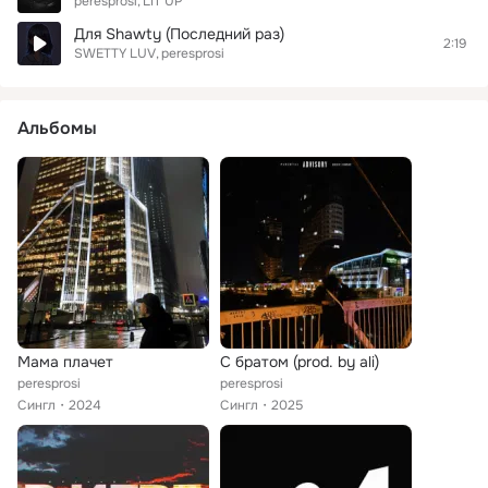
peresprosi
LIT UP
Для Shawty (Последний раз)
2:19
SWETTY LUV
peresprosi
Альбомы
Мама плачет
С братом (prod. by ali)
peresprosi
peresprosi
Сингл
2024
Сингл
2025