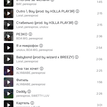
1:45
BAY
peresprosi
Outro \ Boy (prod. by H3LLA PLAY3R)
2:15
Lorat
peresprosi
Стабильно (prod. by H3LLA PLAY3R)
2:15
Lorat
peresprosi
unoluv
РЕЗКО
2:36
BDA WG
peresprosi
Я и микрофон
2:54
unoluv
BDA WG
peresprosi
Babybond (prod by wizard x BREEZY)
2:06
Lorat
peresprosi
Она так хочет
2:25
ALYABABE
peresprosi
Фитиль
1:56
ALYABABE
peresprosi
Daddy
2:26
peresprosi
SWETTY LUV
Картель
3:01