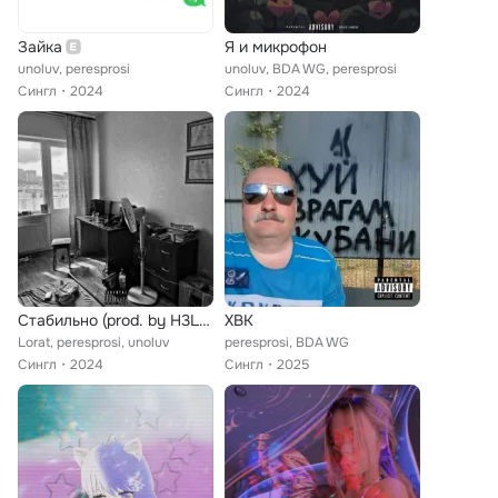
Зайка
Я и микрофон
unoluv, peresprosi
unoluv, BDA WG, peresprosi
Сингл
2024
Сингл
2024
Стабильно (prod. by H3LLA PLAY3R)
ХВК
Lorat, peresprosi, unoluv
peresprosi, BDA WG
Сингл
2024
Сингл
2025