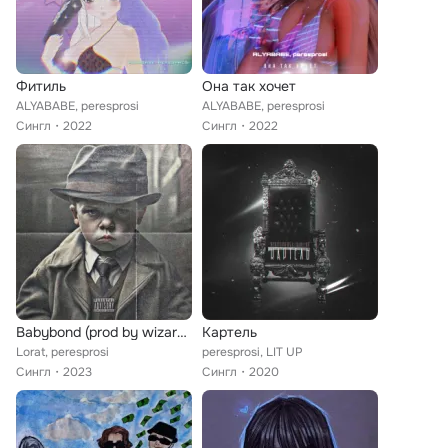
Фитиль
Она так хочет
ALYABABE, peresprosi
ALYABABE, peresprosi
Сингл
2022
Сингл
2022
Babybond (prod by wizard x BREEZY)
Картель
Lorat, peresprosi
peresprosi, LIT UP
Сингл
2023
Сингл
2020