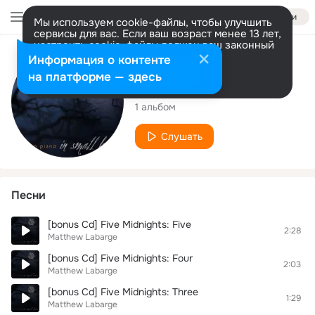
Войти
Мы используем cookie-файлы, чтобы улучшить
сервисы для вас. Если ваш возраст менее 13 лет,
настроить cookie-файлы должен ваш законный
представитель.
Больше информации
Исполнитель
Информация о контенте
Разрешить все
Настроить
на платформе — здесь
Matthew Labarge
1 альбом
Слушать
Песни
[bonus Cd] Five Midnights: Five
2:28
Matthew Labarge
[bonus Cd] Five Midnights: Four
2:03
Matthew Labarge
[bonus Cd] Five Midnights: Three
1:29
Matthew Labarge