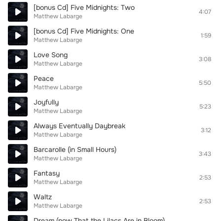
[bonus Cd] Five Midnights: Two
4:07
Matthew Labarge
[bonus Cd] Five Midnights: One
1:59
Matthew Labarge
Love Song
3:08
Matthew Labarge
Peace
5:50
Matthew Labarge
Joyfully
5:23
Matthew Labarge
Always Eventually Daybreak
3:12
Matthew Labarge
Barcarolle (in Small Hours)
3:43
Matthew Labarge
Fantasy
2:53
Matthew Labarge
Waltz
2:53
Matthew Labarge
Dream (now That the Lilacs Are in Bloom)