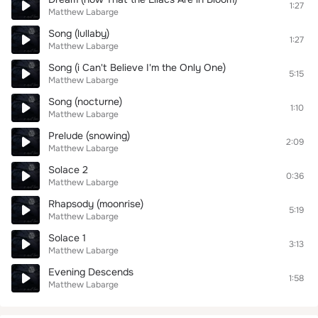
1:27
Matthew Labarge
Song (lullaby)
1:27
Matthew Labarge
Song (i Can't Believe I'm the Only One)
5:15
Matthew Labarge
Song (nocturne)
1:10
Matthew Labarge
Prelude (snowing)
2:09
Matthew Labarge
Solace 2
0:36
Matthew Labarge
Rhapsody (moonrise)
5:19
Matthew Labarge
Solace 1
3:13
Matthew Labarge
Evening Descends
1:58
Matthew Labarge