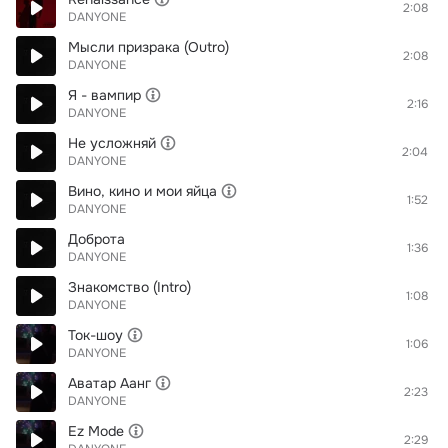
2:08
DANYONE
Мысли призрака (Outro)
2:08
DANYONE
Я - вампир
2:16
DANYONE
Не усложняй
2:04
DANYONE
Вино, кино и мои яйца
1:52
DANYONE
Доброта
1:36
DANYONE
Знакомство (Intro)
1:08
DANYONE
Ток-шоу
1:06
DANYONE
Аватар Аанг
2:23
DANYONE
Ez Mode
2:29