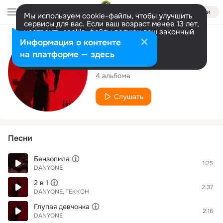
Войти
Мы используем cookie-файлы, чтобы улучшить
сервисы для вас. Если ваш возраст менее 13 лет,
настроить cookie-файлы должен ваш законный
представитель.
Больше информации
Исполнитель
Информация о контенте
Разрешить все
Настроить
на платформе — здесь
DANYONE
4 альбома
Слушать
Песни
Бензопила
1:25
DANYONE
2 в 1
2:37
DANYONE
ГЕККОН
Глупая девчонка
2:16
DANYONE