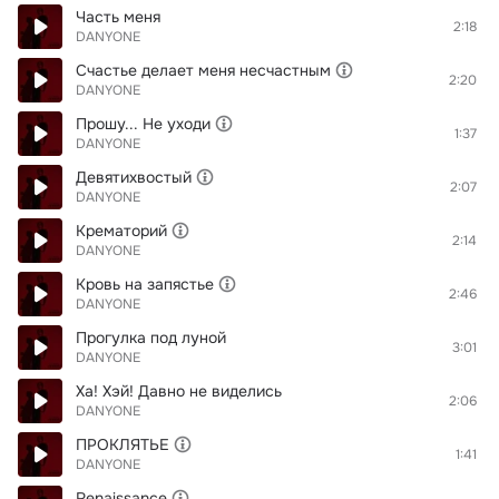
Часть меня
2:18
DANYONE
Счастье делает меня несчастным
2:20
DANYONE
Прошу... Не уходи
1:37
DANYONE
Девятихвостый
2:07
DANYONE
Крематорий
2:14
DANYONE
Кровь на запястье
2:46
DANYONE
Прогулка под луной
3:01
DANYONE
Ха! Хэй! Давно не виделись
2:06
DANYONE
ПРОКЛЯТЬЕ
1:41
DANYONE
Renaissance