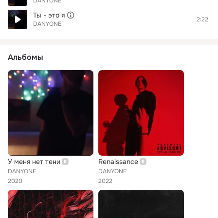
DANYONE
Ты - это я
2:22
DANYONE
Альбомы
У меня нет тени
Renaissance
DANYONE
DANYONE
2020
2022