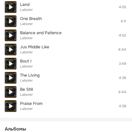
Land
4:55
Laborer
One Breath
4:11
Laborer
Balance and Patience
4:52
Laborer
Jus Middle Like
4:44
Laborer
Bout I
3:49
Laborer
The Living
4:36
Laborer
Be Still
4:44
Laborer
Praise From
4:38
Laborer
Альбомы