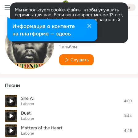
Войти
Мы используем cookie-файлы, чтобы улучшить
сервисы для вас. Если ваш возраст менее 13 лет,
настроить cookie-файлы должен ваш законный
представитель.
Больше информации
Исполнитель
Информация о контенте
Разрешить все
Настроить
на платформе — здесь
Laborer
1 альбом
Слушать
Песни
She All
4:09
Laborer
Duet
3:44
Laborer
Matters of the Heart
4:46
Laborer