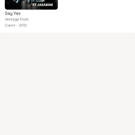
Say Yes
Ventage Frost
Сингл
2012