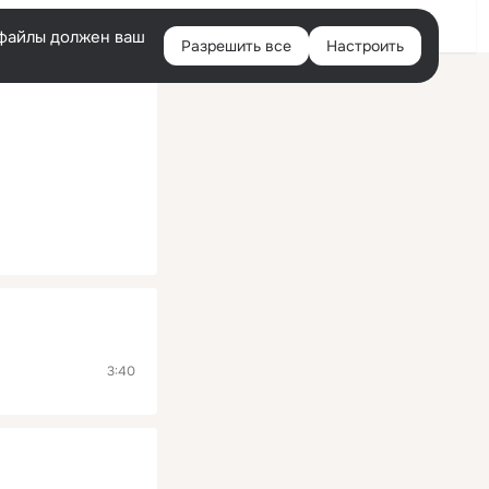
Помощь
Войти
й
e-файлы должен ваш
Разрешить все
Настроить
Правая
колонка
3:40