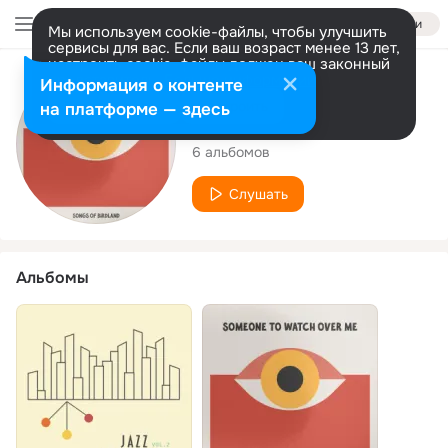
Войти
Мы используем cookie-файлы, чтобы улучшить
сервисы для вас. Если ваш возраст менее 13 лет,
настроить cookie-файлы должен ваш законный
представитель.
Больше информации
Исполнитель
Информация о контенте
Разрешить все
Настроить
на платформе — здесь
Songs of Birdland
6 альбомов
Слушать
Альбомы