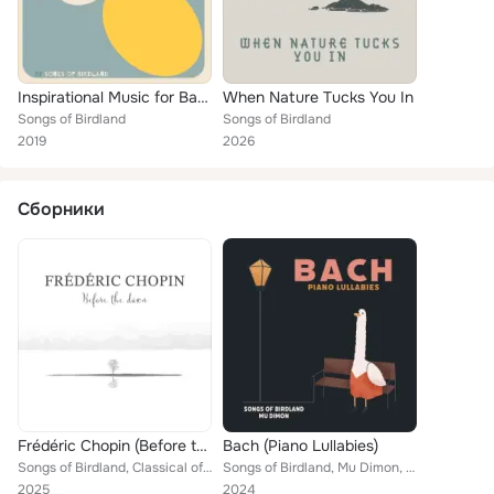
Inspirational Music for Babies
When Nature Tucks You In
Songs of Birdland
Songs of Birdland
2019
2026
Сборники
Frédéric Chopin (Before the Dawn)
Bach (Piano Lullabies)
Songs of Birdland, Classical of Birdland, Mu Dimon
Songs of Birdland, Mu Dimon, Classical of Birdland
2025
2024