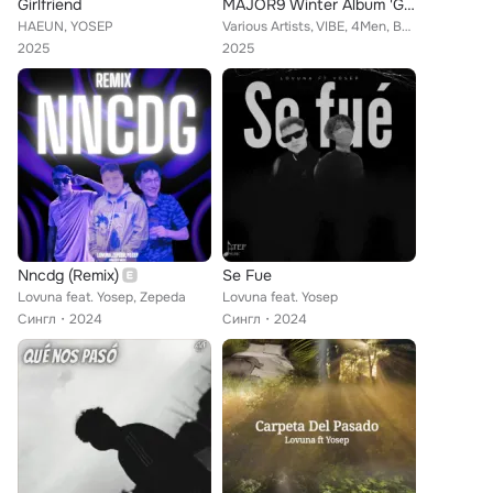
Girlfriend
MAJOR9 Winter Album 'Goodbye Santa Claus'
HAEUN, YOSEP
Various Artists, VIBE, 4Men, BEN, KIM DONG JUN, Francis, YOSEP
2025
2025
Nncdg (Remix)
Se Fue
Lovuna feat. Yosep, Zepeda
Lovuna feat. Yosep
Сингл
2024
Сингл
2024