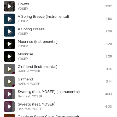
Flower
3:02
YOSEP
A Spring Breeze (Instrumental)
2:56
YOSEP
A Spring Breeze
2:56
YOSEP
Moonrise (Instrumental)
3:28
YOSEP
Moonrise
3:28
YOSEP
Girlfriend (Instrumental)
3:14
HAEUN
YOSEP
Girlfriend
3:14
HAEUN
YOSEP
Sweety (feat. YOSEP) (Instrumental)
4:03
Ben
feat.
YOSEP
Sweety (feat. YOSEP)
4:03
Ben
feat.
YOSEP
Goodbye Santa Claus (Instrumental)