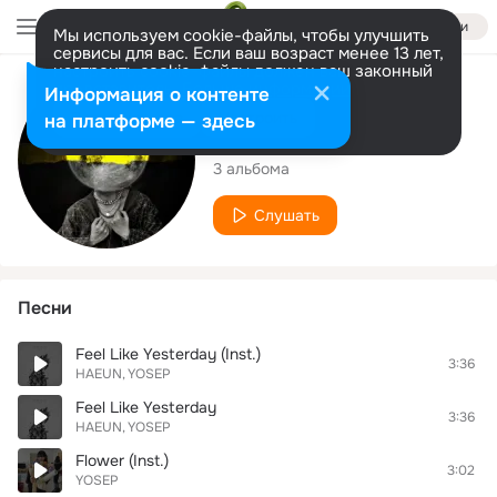
Войти
Мы используем cookie-файлы, чтобы улучшить
сервисы для вас. Если ваш возраст менее 13 лет,
настроить cookie-файлы должен ваш законный
представитель.
Больше информации
Исполнитель
Информация о контенте
Разрешить все
Настроить
на платформе — здесь
YOSEP
3 альбома
Слушать
Песни
Feel Like Yesterday (Inst.)
3:36
HAEUN
YOSEP
Feel Like Yesterday
3:36
HAEUN
YOSEP
Flower (Inst.)
3:02
YOSEP