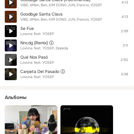
4:13
VIBE
4Men
Ben
KIM DONG JUN
Francis
YOSEP
Goodbye Santa Claus
4:13
VIBE
4Men
Ben
KIM DONG JUN
Francis
YOSEP
Se Fue
2:59
Lovuna
feat.
YOSEP
Nncdg (Remix)
3:11
Lovuna
feat.
YOSEP
Zepeda
Qué Nos Pasó
2:50
Lovuna
feat.
YOSEP
Carpeta Del Pasado
3:38
Lovuna
feat.
YOSEP
Альбомы