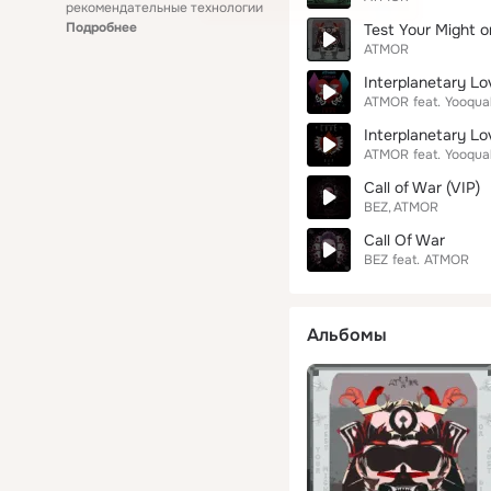
рекомендательные технологии
Подробнее
Test Your Might o
ATMOR
Interplanetary Lo
ATMOR
feat.
Yooqua
Interplanetary Lo
ATMOR
feat.
Yooqua
Call of War (VIP)
BEZ
ATMOR
Call Of War
BEZ
feat.
ATMOR
Альбомы