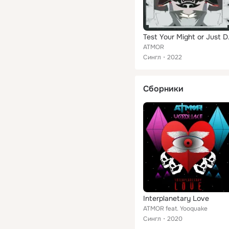
Test 
ATMOR
Сингл
2022
Сборники
Interplanetary Love
ATMOR feat. Yooquake
Сингл
2020