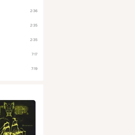
2:36
2:35
2:35
7:17
7:19