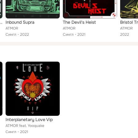
Your Might or Just Die
Inbound Supra
The Devil's Heist
Bristol T
ATMOR
ATMOR
ATMOR
Сингл
2022
Сингл
2021
2022
Interplanetary Love Vip
ATMOR feat. Yooquake
Сингл
2021