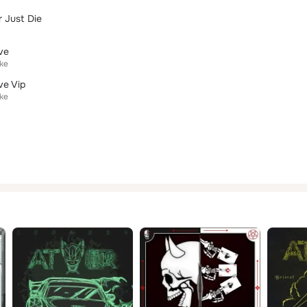
r Just Die
ve
ke
ve Vip
ke