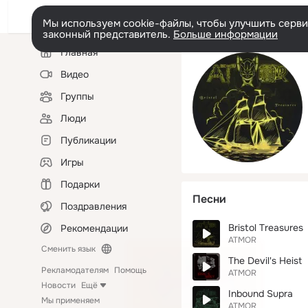
Мы используем cookie-файлы, чтобы улучшить сервис
законный представитель.
Больше информации
Левая
Главная
колонка
Видео
Группы
Люди
Публикации
Игры
Подарки
Песни
Поздравления
Bristol Treasures
Рекомендации
ATMOR
Сменить язык
The Devil's Heist
Рекламодателям
Помощь
ATMOR
Новости
Ещё
Inbound Supra
Мы применяем
ATMOR