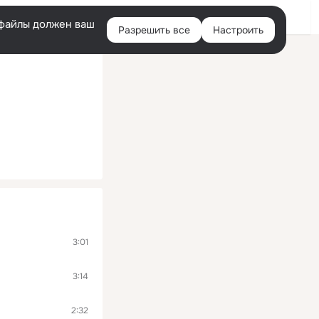
Помощь
Войти
й
e-файлы должен ваш
Разрешить все
Настроить
Правая
колонка
3:01
3:14
2:32