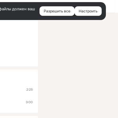
Помощь
Войти
й
e-файлы должен ваш
Разрешить все
Настроить
Правая
колонка
2:25
3:00