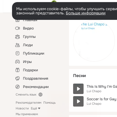
Мы используем cookie-файлы, чтобы улучшить сервис
законный представитель.
Больше информации
Левая
Главная
колонка
Видео
Группы
Люди
Публикации
Игры
Подарки
Песни
Поздравления
This Is Why I'm Ga
Рекомендации
Lui Chapo
Сменить язык
Soccer Is for Gay
Рекламодателям
Помощь
Lui Chapo
Новости
Ещё
Мы применяем