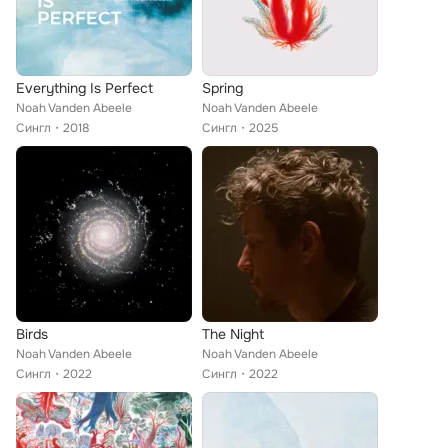
Everything Is Perfect
Spring
Noah Vanden Abeele
Noah Vanden Abeele
Сингл
2018
Сингл
2025
Birds
The Night
Noah Vanden Abeele
Noah Vanden Abeele
Сингл
2022
Сингл
2022