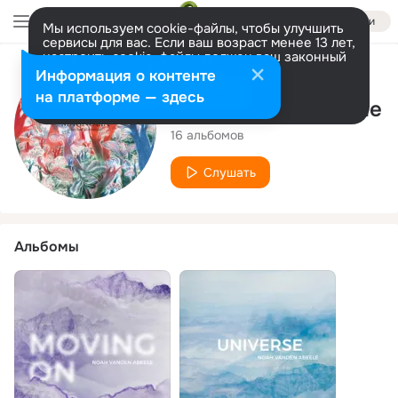
Войти
Мы используем cookie-файлы, чтобы улучшить
сервисы для вас. Если ваш возраст менее 13 лет,
настроить cookie-файлы должен ваш законный
представитель.
Больше информации
Исполнитель
Информация о контенте
Разрешить все
Настроить
на платформе — здесь
Noah vanden Abeele
16 альбомов
Слушать
Альбомы