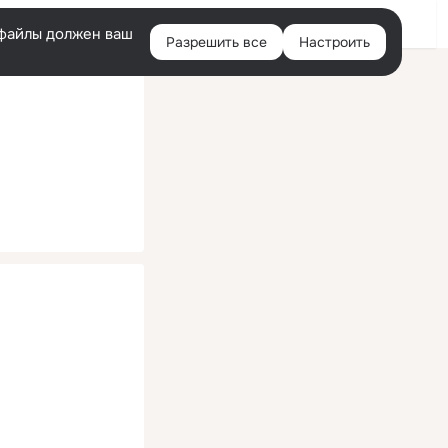
Помощь
Войти
й
e-файлы должен ваш
Разрешить все
Настроить
Правая
колонка