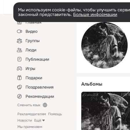
Мы используем cookie-файлы, чтобы улучшить сервис
законный представитель.
Больше информации
Левая
Главная
колонка
Видео
Группы
Люди
Публикации
Игры
Подарки
Альбомы
Поздравления
Рекомендации
Сменить язык
Рекламодателям
Помощь
Новости
Ещё
Мы применяем