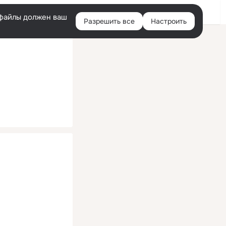
Помощь
Войти
й
e-файлы должен ваш
Разрешить все
Настроить
Правая
колонка