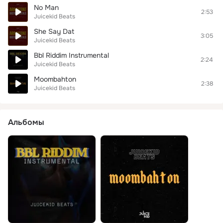
No Man
2:53
Juicekid Beats
She Say Dat
3:05
Juicekid Beats
Bbl Riddim Instrumental
2:24
Juicekid Beats
Moombahton
2:38
Juicekid Beats
Альбомы