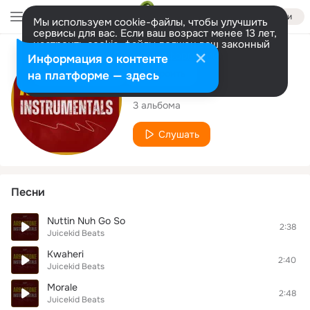
Войти
Мы используем cookie-файлы, чтобы улучшить
сервисы для вас. Если ваш возраст менее 13 лет,
настроить cookie-файлы должен ваш законный
представитель.
Больше информации
Исполнитель
Информация о контенте
Разрешить все
Настроить
на платформе — здесь
Juicekid Beats
3 альбома
Слушать
Песни
Nuttin Nuh Go So
2:38
Juicekid Beats
Kwaheri
2:40
Juicekid Beats
Morale
2:48
Juicekid Beats