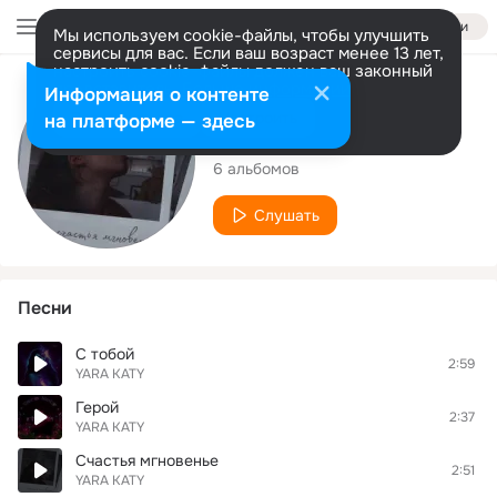
Войти
Мы используем cookie-файлы, чтобы улучшить
сервисы для вас. Если ваш возраст менее 13 лет,
настроить cookie-файлы должен ваш законный
представитель.
Больше информации
Исполнитель
Информация о контенте
Разрешить все
Настроить
на платформе — здесь
YARA KATY
6 альбомов
Слушать
Песни
С тобой
2:59
YARA KATY
Герой
2:37
YARA KATY
Счастья мгновенье
2:51
YARA KATY