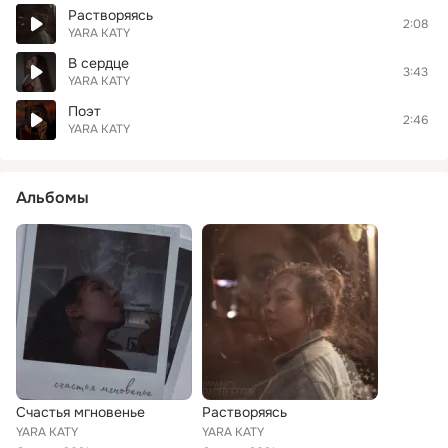
Растворяясь
2:08
YARA KATY
В сердце
3:43
YARA KATY
Поэт
2:46
YARA KATY
Альбомы
Счастья мгновенье
Растворяясь
YARA KATY
YARA KATY