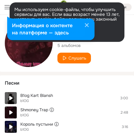
Войти
Мы используем cookie-файлы, чтобы улучшить
сервисы для вас. Если ваш возраст менее 13 лет,
настроить cookie-файлы должен ваш законный
представитель.
Больше информации
Исполнитель
Информация о контенте
Разрешить все
Настроить
на платформе — здесь
b1OG
5 альбомов
Слушать
Песни
B1og Kart Blansh
3:00
b1OG
Shmoney Trap
2:48
b1OG
Король пустыни
3:16
b1OG