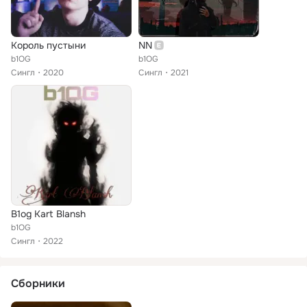
Король пустыни
NN
b1OG
b1OG
Сингл
2020
Сингл
2021
B1og Kart Blansh
b1OG
Сингл
2022
Сборники