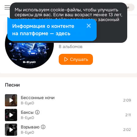
Войти
Мы используем cookie-файлы, чтобы улучшить
сервисы для вас. Если ваш возраст менее 13 лет,
настроить cookie-файлы должен ваш законный
представитель.
Больше информации
Исполнитель
Информация о контенте
Разрешить все
Настроить
на платформе — здесь
B-EyeD
8 альбомов
Слушать
Песни
Бессонные ночи
2:09
B-EyeD
Баксы
2:11
B-EyeD
Взрываю
2:02
B-EyeD