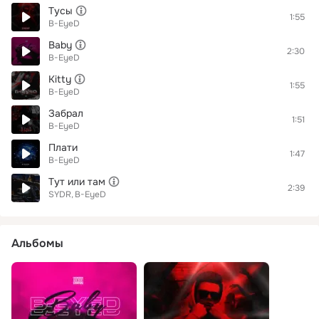
Тусы
1:55
B-EyeD
Baby
2:30
B-EyeD
Kitty
1:55
B-EyeD
Забрал
1:51
B-EyeD
Плати
1:47
B-EyeD
Тут или там
2:39
SYDR
B-EyeD
Альбомы