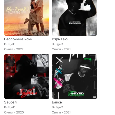
Бессонные ночи
Взрываю
B-EyeD
B-EyeD
Сингл
2022
Сингл
2021
Забрал
Баксы
B-EyeD
B-EyeD
Сингл
2020
Сингл
2021