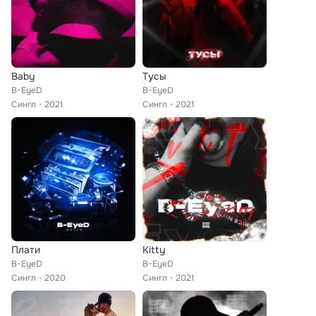
Baby
Тусы
B-EyeD
B-EyeD
Сингл
2021
Сингл
2021
Плати
Kitty
B-EyeD
B-EyeD
Сингл
2020
Сингл
2021