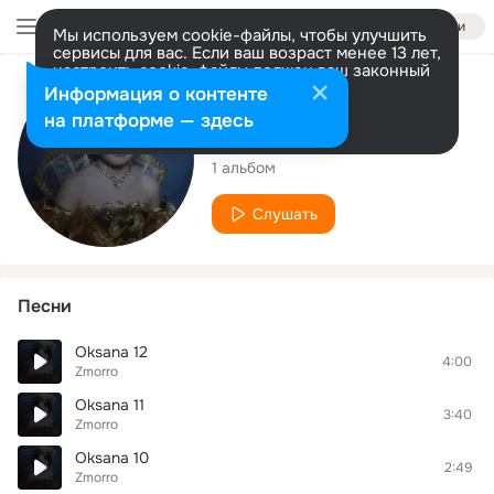
Войти
Мы используем cookie-файлы, чтобы улучшить
сервисы для вас. Если ваш возраст менее 13 лет,
настроить cookie-файлы должен ваш законный
представитель.
Больше информации
Исполнитель
Информация о контенте
Разрешить все
Настроить
на платформе — здесь
Zmorro
1 альбом
Слушать
Песни
Oksana 12
4:00
Zmorro
Oksana 11
3:40
Zmorro
Oksana 10
2:49
Zmorro