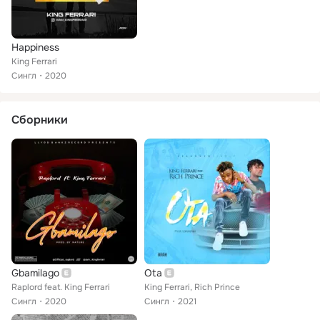
Happiness
King Ferrari
Сингл
2020
Сборники
Gbamilago
Ota
Raplord feat. King Ferrari
King Ferrari, Rich Prince
Сингл
2020
Сингл
2021