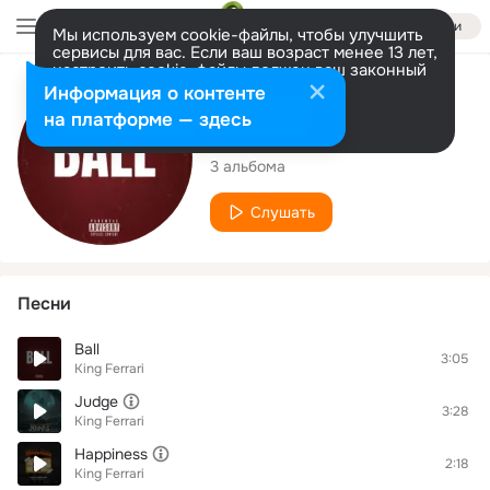
Войти
Мы используем cookie-файлы, чтобы улучшить
сервисы для вас. Если ваш возраст менее 13 лет,
настроить cookie-файлы должен ваш законный
представитель.
Больше информации
Исполнитель
Информация о контенте
Разрешить все
Настроить
на платформе — здесь
King Ferrari
3 альбома
Слушать
Песни
Ball
3:05
King Ferrari
Judge
3:28
King Ferrari
Happiness
2:18
King Ferrari