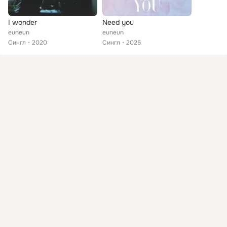
I wonder
Need you
euneun
euneun
Сингл
2020
Сингл
2025