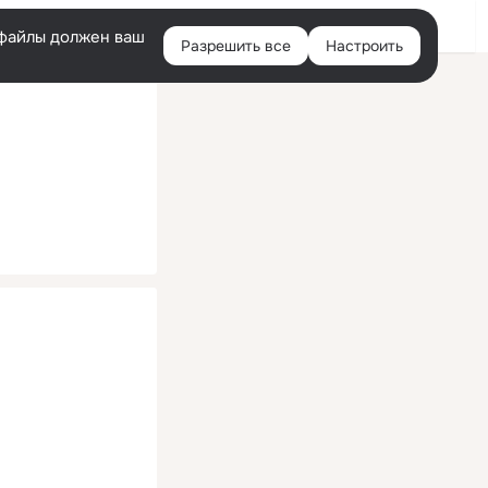
Помощь
Войти
й
e-файлы должен ваш
Разрешить все
Настроить
Правая
колонка