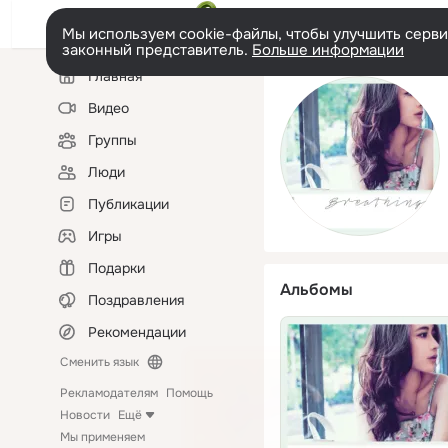
Мы используем cookie-файлы, чтобы улучшить сервис
законный представитель.
Больше информации
Левая
Главная
колонка
Видео
Группы
Люди
Публикации
Игры
Подарки
Альбомы
Поздравления
Рекомендации
Сменить язык
Рекламодателям
Помощь
Новости
Ещё
Мы применяем