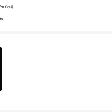
fro Soul)
ds