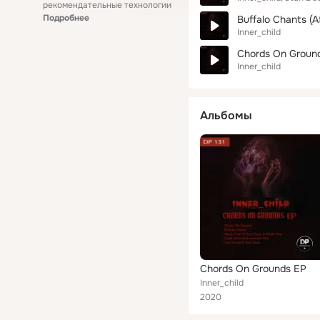
рекомендательные технологии
Подробнее
Buffalo Chants (A
Inner_child
Chords On Groun
Inner_child
Альбомы
Chords On Grounds EP
Inner_child
2020