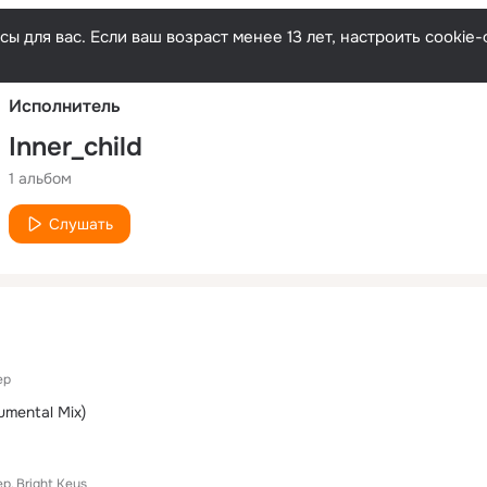
Русски
ы для вас. Если ваш возраст менее 13 лет, настроить cooki
Исполнитель
Inner_child
1 альбом
Слушать
ep
rumental Mix)
ep
Bright Keys