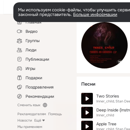
Мы используем cookie-файлы, чтобы улучшить сервис
законный представитель.
Больше информации
Левая
Главная
колонка
Видео
Группы
Люди
Публикации
Игры
Подарки
Песни
Поздравления
Two Stories
Рекомендации
Inner_child
Stan De
Сменить язык
Deep Inside (Inst
Рекламодателям
Помощь
Inner_child
Новости
Ещё
Apple Tree
Мы применяем
Inner_child
Stan De