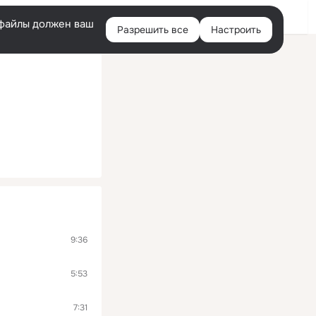
Помощь
Войти
й
e-файлы должен ваш
Разрешить все
Настроить
Правая
колонка
9:36
5:53
7:31