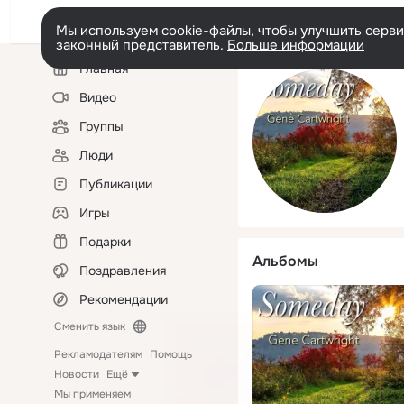
Мы используем cookie-файлы, чтобы улучшить сервис
законный представитель.
Больше информации
Левая
Главная
колонка
Видео
Группы
Люди
Публикации
Игры
Подарки
Альбомы
Поздравления
Рекомендации
Сменить язык
Рекламодателям
Помощь
Новости
Ещё
Мы применяем