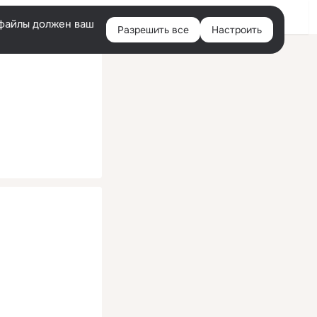
Помощь
Войти
й
e-файлы должен ваш
Разрешить все
Настроить
Правая
колонка