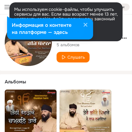
Войти
Мы используем cookie-файлы, чтобы улучшить
сервисы для вас. Если ваш возраст менее 13 лет,
настроить cookie-файлы должен ваш законный
представитель.
Больше информации
Исполнитель
Информация о контенте
Разрешить все
Настроить
на платформе — здесь
Bhai Jagjit Singh Ji Juggy UK (Coventry Wale)
5 альбомов
Слушать
Альбомы