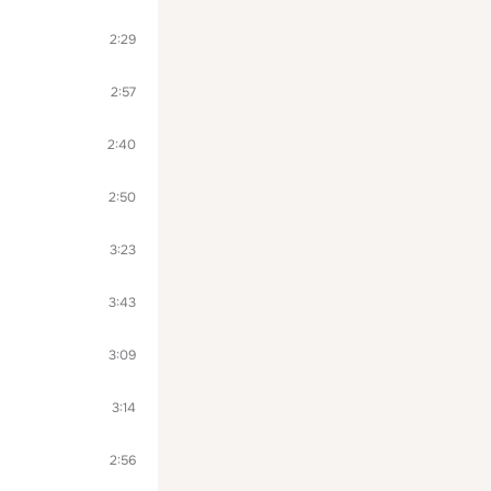
2:29
2:57
2:40
2:50
3:23
3:43
3:09
3:14
2:56