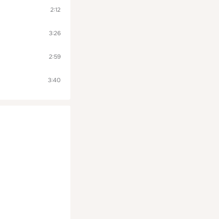
2:12
3:26
2:59
3:40