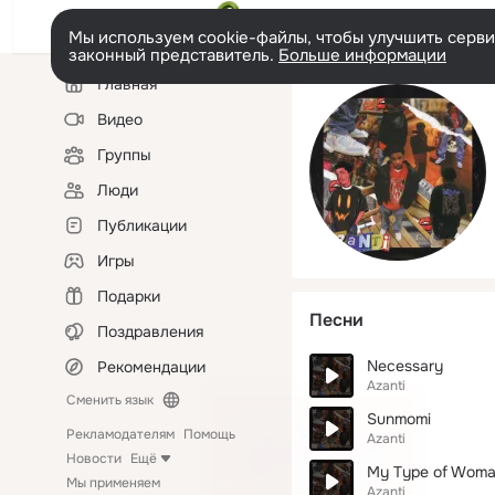
Мы используем cookie-файлы, чтобы улучшить сервис
законный представитель.
Больше информации
Левая
Главная
колонка
Видео
Группы
Люди
Публикации
Игры
Подарки
Песни
Поздравления
Necessary
Рекомендации
Azanti
Сменить язык
Sunmomi
Рекламодателям
Помощь
Azanti
Новости
Ещё
My Type of Wom
Мы применяем
Azanti