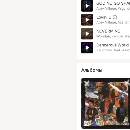
GOD NO GO SHA
Apex Village
Psycho
Lovin' U
Apex Village
Azanti
NEVERMINE
Wondah
Kemuel
Az
Dangerous World
PsychoYP
feat.
Azan
Альбомы