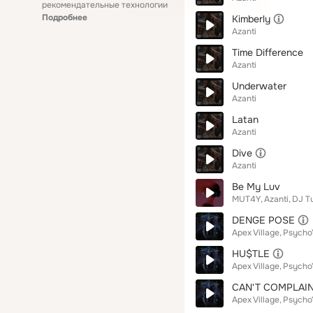
рекомендательные технологии
Подробнее
Kimberly
Azanti
Time Difference
Azanti
Underwater
Azanti
Latan
Azanti
Dive
Azanti
Be My Luv
MUT4Y
Azanti
DJ T
DENGE POSE
Apex Village
Psycho
HU$TLE
Apex Village
Psycho
CAN'T COMPLAI
Apex Village
Psycho