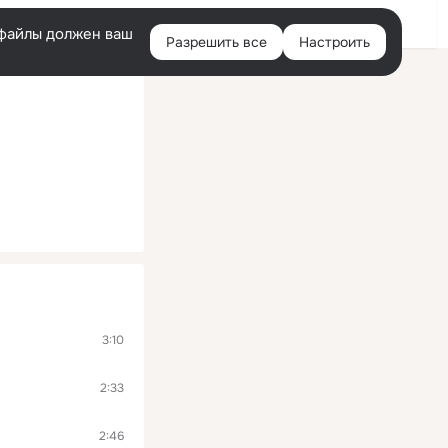
Помощь
Войти
й
e-файлы должен ваш
Разрешить все
Настроить
Правая
колонка
3:10
2:33
2:46