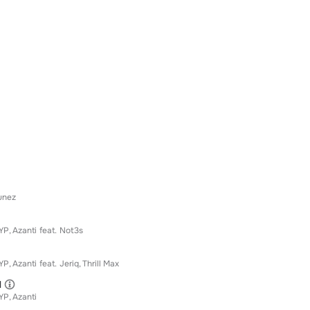
unez
YP
Azanti
feat.
Not3s
YP
Azanti
feat.
Jeriq
Thrill Max
N
YP
Azanti