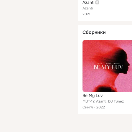
Azanti
Azanti
2021
Сборники
Be My Luv
MUT4Y, Azanti, DJ Tunez
Сингл
2022