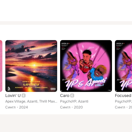
Lovin' U
Caro
Focused
Apex Village, Azanti, Thrill Max feat. Uloko
PsychoYP, Azanti
PsychoYP,
Сингл
2024
Сингл
2020
Сингл
2