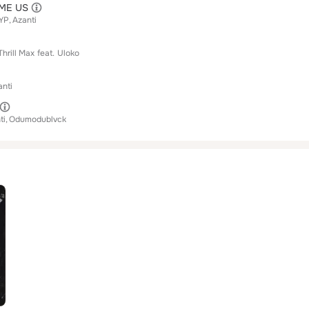
ME US
YP
Azanti
Thrill Max
feat.
Uloko
anti
ti
Odumodublvck