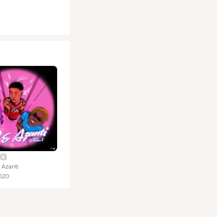
 Azanti
020