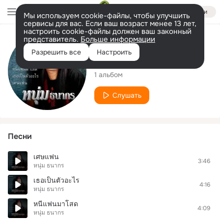
Войти
Мы используем cookie-файлы, чтобы улучшить
сервисы для вас. Если ваш возраст менее 13 лет,
настроить cookie-файлы должен ваш законный
представитель.
Больше информации
Исполнитель
Разрешить все
Настроить
หนุ่ม ธนากร
1 альбом
Слушать
Песни
เศษแฟน
3:46
หนุ่ม ธนากร
เธอเป็นตัวอะไร
4:16
หนุ่ม ธนากร
หนีแฟนมาโสด
4:09
หนุ่ม ธนากร