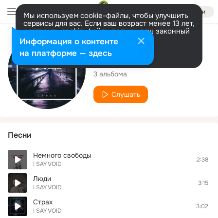
Войти
Мы используем cookie-файлы, чтобы улучшить
сервисы для вас. Если ваш возраст менее 13 лет,
настроить cookie-файлы должен ваш законный
представитель.
Больше информации
Исполнитель
Информация о контенте
Разрешить все
Настроить
на платформе — здесь
I SAY VOID
3 альбома
Слушать
Песни
Немного свободы
2:38
I SAY VOID
Люди
3:15
I SAY VOID
Страх
3:02
I SAY VOID