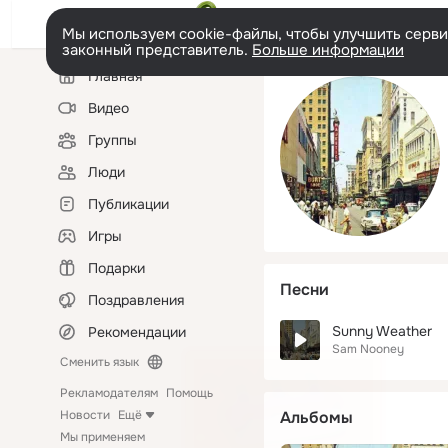
Мы используем cookie-файлы, чтобы улучшить сервис
законный представитель.
Больше информации
Левая
Главная
колонка
Видео
Группы
Люди
Публикации
Игры
Подарки
Песни
Поздравления
Sunny Weather
Рекомендации
Sam Nooney
Сменить язык
Рекламодателям
Помощь
Новости
Ещё
Альбомы
Мы применяем