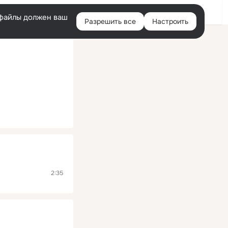
Помощь
Войти
й
e-файлы должен ваш
Разрешить все
Настроить
Правая
колонка
2:35