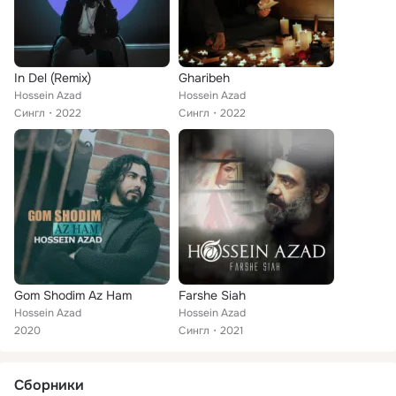
In Del (Remix)
Gharibeh
Hossein Azad
Hossein Azad
Сингл
2022
Сингл
2022
Gom Shodim Az Ham
Farshe Siah
Hossein Azad
Hossein Azad
2020
Сингл
2021
Сборники