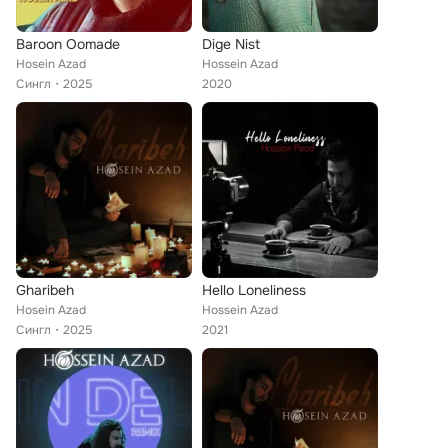
Baroon Oomade
Dige Nist
Hosein Azad
Hossein Azad
Сингл
2025
2020
Gharibeh
Hello Loneliness
Hosein Azad
Hossein Azad
Сингл
2025
2021