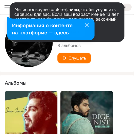
Войти
Мы используем cookie-файлы, чтобы улучшить
сервисы для вас. Если ваш возраст менее 13 лет,
настроить cookie-файлы должен ваш законный
представитель.
Больше информации
Исполнитель
Информация о контенте
Разрешить все
Настроить
на платформе — здесь
Hossein Azad
8 альбомов
Слушать
Альбомы