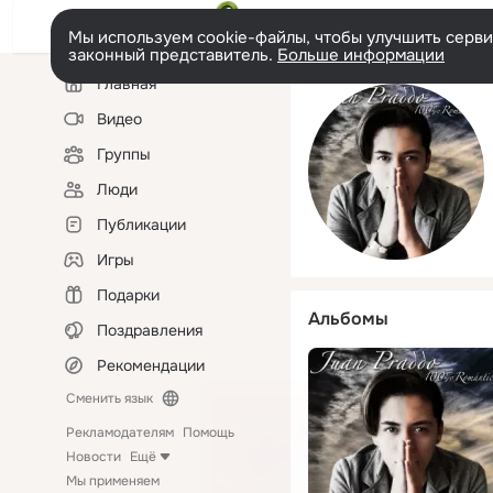
Мы используем cookie-файлы, чтобы улучшить сервис
законный представитель.
Больше информации
Левая
Главная
колонка
Видео
Группы
Люди
Публикации
Игры
Подарки
Альбомы
Поздравления
Рекомендации
Сменить язык
Рекламодателям
Помощь
Новости
Ещё
Мы применяем