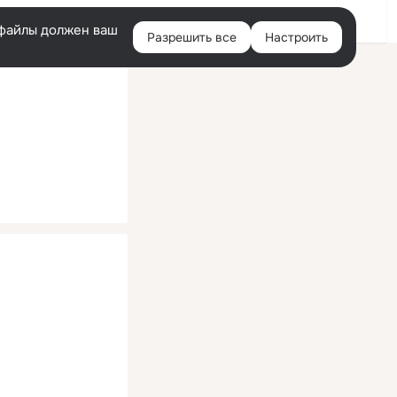
Помощь
Войти
й
e-файлы должен ваш
Разрешить все
Настроить
Правая
колонка