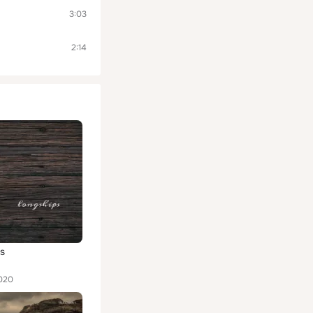
3:03
2:14
s
020