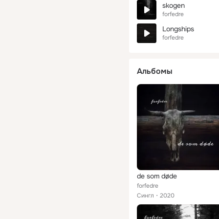
skogen
forfedre
Longships
forfedre
Альбомы
de som døde
forfedre
Сингл
2020