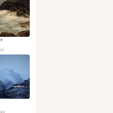
nt
021
020