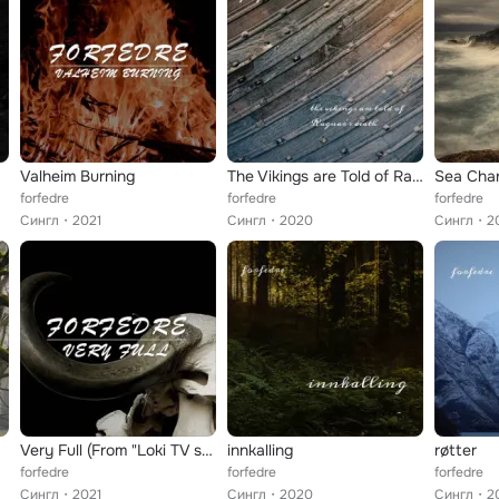
Valheim Burning
The Vikings are Told of Ragnar's Death (From "The Vikings Season 3")
Sea Cha
forfedre
forfedre
forfedre
Сингл
2021
Сингл
2020
Сингл
2
Very Full (From "Loki TV series") (Viking Folk)
innkalling
røtter
forfedre
forfedre
forfedre
Сингл
2021
Сингл
2020
Сингл
2