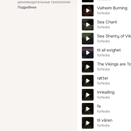
рекомендательные технологии
Подробнее
Valheim Burning
forfedre
Sea Chant
forfedre
Sea Shanty of Vik
forfedre
til all evighet
forfedre
The Vikings are T
forfedre
røtter
forfedre
innkalling
forfedre
fe
forfedre
til våren
forfedre