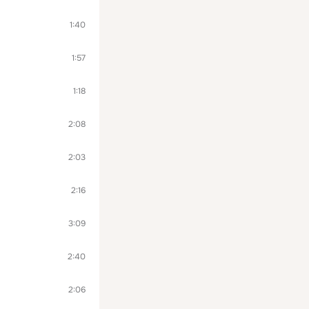
1:40
1:57
1:18
2:08
2:03
2:16
3:09
2:40
2:06