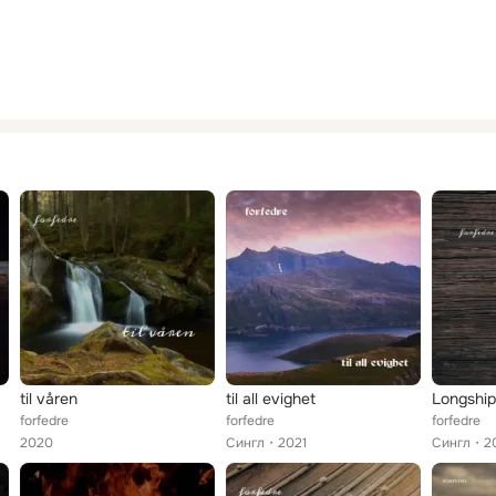
til våren
til all evighet
Longship
forfedre
forfedre
forfedre
2020
Сингл
2021
Сингл
2