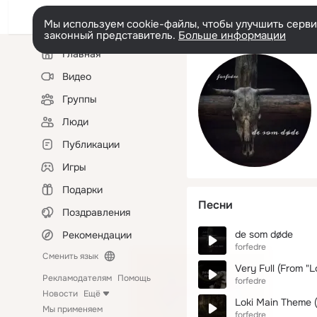
Мы используем cookie-файлы, чтобы улучшить сервис
законный представитель.
Больше информации
Левая
Главная
колонка
Видео
Группы
Люди
Публикации
Игры
Подарки
Песни
Поздравления
de som døde
Рекомендации
forfedre
Сменить язык
Very Full (From "Lo
Рекламодателям
Помощь
forfedre
Новости
Ещё
Loki Main Theme (
Мы применяем
forfedre