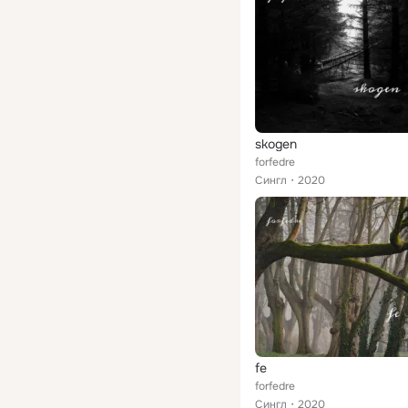
skogen
forfedre
Сингл
2020
fe
forfedre
Сингл
2020