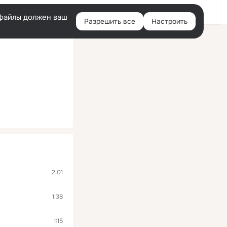
Помощь
Войти
й
e-файлы должен ваш
Разрешить все
Настроить
Правая
колонка
2:01
1:38
1:15