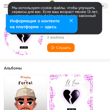
Войти
Мы используем cookie-файлы, чтобы улучшить
сервисы для вас. Если ваш возраст менее 13 лет,
настроить cookie-файлы должен ваш законный
представитель.
Больше информации
Исполнитель
Информация о контенте
Разрешить все
Настроить
на платформе — здесь
Lil dud
2 альбома
Слушать
Альбомы