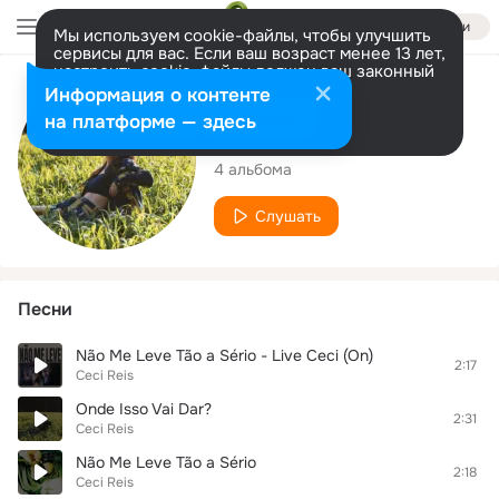
Войти
Мы используем cookie-файлы, чтобы улучшить
сервисы для вас. Если ваш возраст менее 13 лет,
настроить cookie-файлы должен ваш законный
представитель.
Больше информации
Исполнитель
Информация о контенте
Разрешить все
Настроить
на платформе — здесь
Ceci Reis
4 альбома
Слушать
Песни
Não Me Leve Tão a Sério - Live Ceci (On)
2:17
Ceci Reis
Onde Isso Vai Dar?
2:31
Ceci Reis
Não Me Leve Tão a Sério
2:18
Ceci Reis