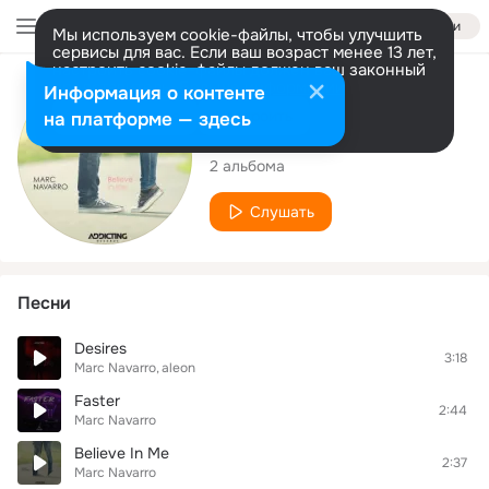
Войти
Мы используем cookie-файлы, чтобы улучшить
сервисы для вас. Если ваш возраст менее 13 лет,
настроить cookie-файлы должен ваш законный
представитель.
Больше информации
Исполнитель
Информация о контенте
Разрешить все
Настроить
на платформе — здесь
Marc Navarro
2 альбома
Слушать
Песни
Desires
3:18
Marc Navarro
aleon
Faster
2:44
Marc Navarro
Believe In Me
2:37
Marc Navarro