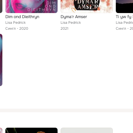
Dim ond Dieithryn
Dyma'r Amser
Ti yw fy
Lisa Pedrick
Lisa Pedrick
Lisa Pedri
Сингл
2020
2021
Сингл
2