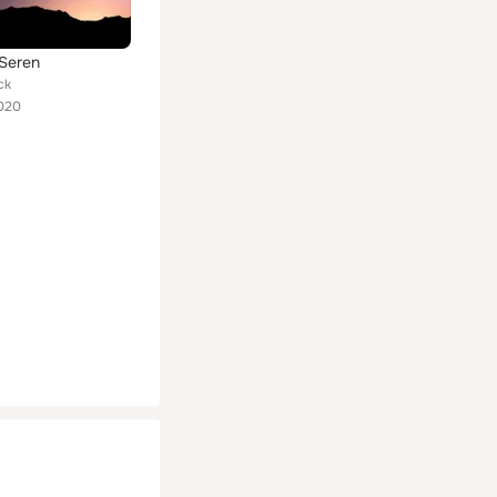
 Seren
ck
020