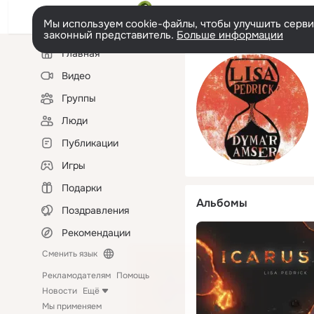
Мы используем cookie-файлы, чтобы улучшить сервис
законный представитель.
Больше информации
Левая
Главная
колонка
Видео
Группы
Люди
Публикации
Игры
Подарки
Альбомы
Поздравления
Рекомендации
Сменить язык
Рекламодателям
Помощь
Новости
Ещё
Мы применяем