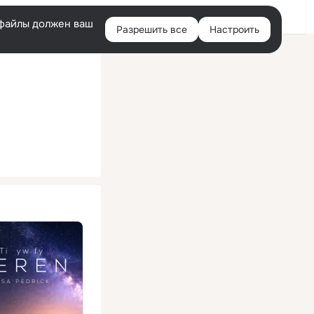
Помощь
Войти
й
e-файлы должен ваш
Разрешить все
Настроить
Правая
колонка