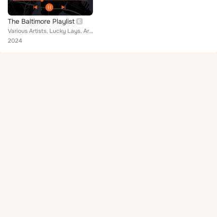
The Baltimore Playlist
Various Artists, Lucky Lays, Ariel MrsBreezyBaby, Yg Teck, Ten, Bmore LoveChild, PDM Purp, Young Moose, Damond Blue, Love Nova, ...
2024