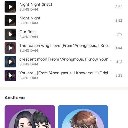
Night Night (Inst.)
3:52
SUNG DAM
Night Night
3:52
SUNG DAM
Our fIrst
3:19
SUNG DAM
The reason why I love [From "Anonymous, I Know You!" (Original Soundtrack) Pt. 2]
3:44
SUNG DAM
crescent moon [From "Anonymous, I Know You!" (Original Soundtrack) Pt. 6]
4:12
SUNG DAM
You are.. [From "Anonymous, I Know You!" (Original Soundtrack) Pt. 4]
3:23
SUNG DAM
Альбомы