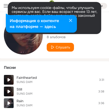
Войти
Мы используем cookie-файлы, чтобы улучшить
сервисы для вас. Если ваш возраст менее 13 лет,
настроить cookie-файлы должен ваш законный
представитель.
Больше информации
Исполнитель
Информация о контенте
Разрешить все
Настроить
на платформе — здесь
SUNG DAM
8 альбомов
Слушать
Песни
Fainthearted
3:31
SUNG DAM
Still
3:38
SUNG DAM
Rain
3:36
SUNG DAM