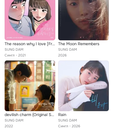
The reason why I love [From "Anonymous, I Know You!" (Original Soundtrack) Pt. 2]
The Moon Remembers
SUNG DAM
SUNG DAM
Сингл
2021
2026
devilish charm (Original Soundtrack) Part.2
Rain
SUNG DAM
SUNG DAM
2022
Сингл
2026