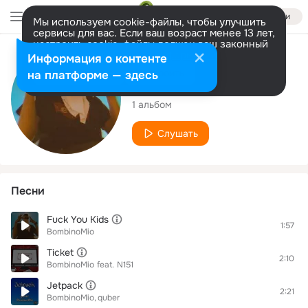
Войти
Мы используем cookie-файлы, чтобы улучшить
сервисы для вас. Если ваш возраст менее 13 лет,
настроить cookie-файлы должен ваш законный
представитель.
Больше информации
Исполнитель
Информация о контенте
Разрешить все
Настроить
на платформе — здесь
BombinoMio
1 альбом
Слушать
Песни
Fuck You Kids
1:57
BombinoMio
Ticket
2:10
BombinoMio
feat.
N151
Jetpack
2:21
BombinoMio
quber