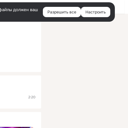
Помощь
Войти
й
e-файлы должен ваш
Разрешить все
Настроить
Правая
колонка
2:20