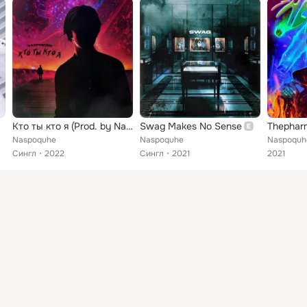
Кто ты кто я (Prod. by Naspoquhe)
Swag Makes No Sense
Thephar
Naspoquhe
Naspoquhe
Naspoquh
Сингл
2022
Сингл
2021
2021