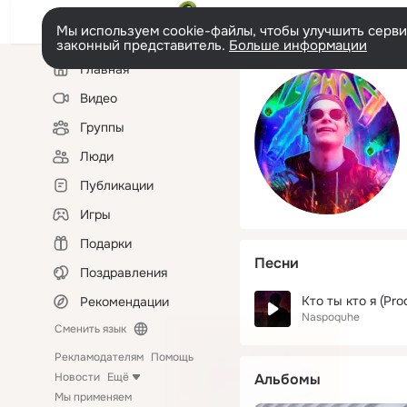
Мы используем cookie-файлы, чтобы улучшить сервис
законный представитель.
Больше информации
Левая
Главная
колонка
Видео
Группы
Люди
Публикации
Игры
Подарки
Песни
Поздравления
Кто ты кто я (Pro
Рекомендации
Naspoquhe
Сменить язык
Рекламодателям
Помощь
Новости
Ещё
Альбомы
Мы применяем