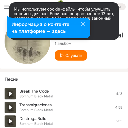
Войти
Мы используем cookie-файлы, чтобы улучшить
сервисы для вас. Если ваш возраст менее 13 лет,
настроить cookie-файлы должен ваш законный
представитель.
Больше информации
Исполнитель
Информация о контенте
Разрешить все
Настроить
на платформе — здесь
Somnum Black Metal
1 альбом
Слушать
Песни
Break The Code
4:13
Somnum Black Metal
Transmigraciones
4:58
Somnum Black Metal
Destroy...Build
2:15
Somnum Black Metal