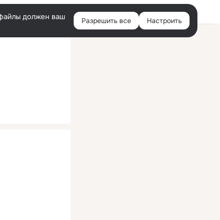
Помощь
Войти
й
e-файлы должен ваш
Разрешить все
Настроить
Правая
колонка